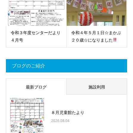
令和３年度センターだより
令和４年５月１日☆まかぶ
４月号
２０歳☆になりました
ブログのご紹介
最新ブログ
施設利用
８月児童館たより
2026.08.04