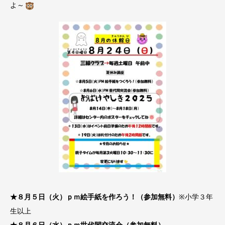
よ～
★８月５日（火）ｐｍ絵手紙を作ろう！（参加無料）
※小学３年
生以上
★８月６日（水）ｐｍ世代間交流会（参加無料）