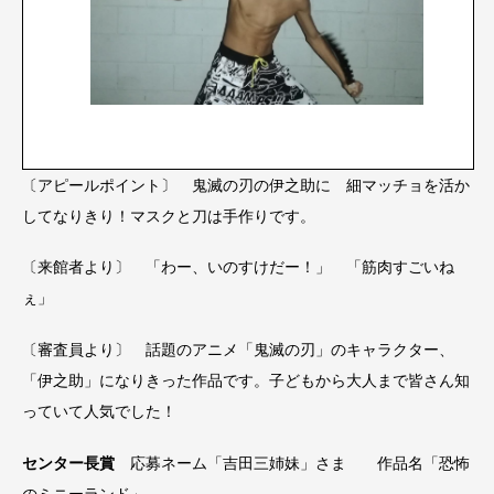
〔アピールポイント〕 鬼滅の刃の伊之助に 細マッチョを活か
してなりきり！マスクと刀は手作りです。
〔来館者より〕 「わー、いのすけだー！」 「筋肉すごいね
ぇ」
〔審査員より〕 話題のアニメ「鬼滅の刃」のキャラクター、
「伊之助」になりきった作品です。子どもから大人まで皆さん知
っていて人気でした！
センター長賞
応募ネーム「吉田三姉妹」さま 作品名「恐怖
のミニーランド」