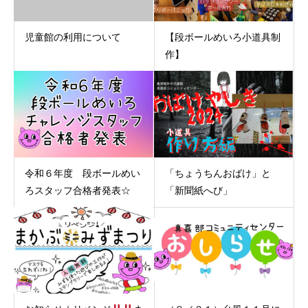
児童館の利用について
【段ボールめいろ小道具制
作】
令和６年度 段ボールめい
「ちょうちんおばけ」と
ろスタッフ合格者発表☆
「新聞紙へび」