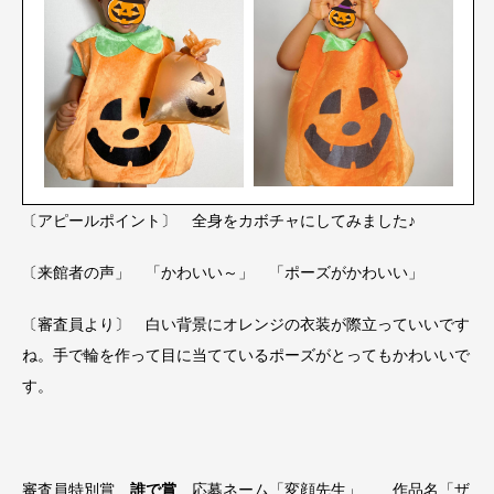
〔アピールポイント〕 全身をカボチャにしてみました♪
〔来館者の声」 「かわいい～」 「ポーズがかわいい」
〔審査員より〕 白い背景にオレンジの衣装が際立っていいです
ね。手で輪を作って目に当てているポーズがとってもかわいいで
す。
審査員特別賞
誰で賞
応募ネーム「変顔先生」 作品名「ザ