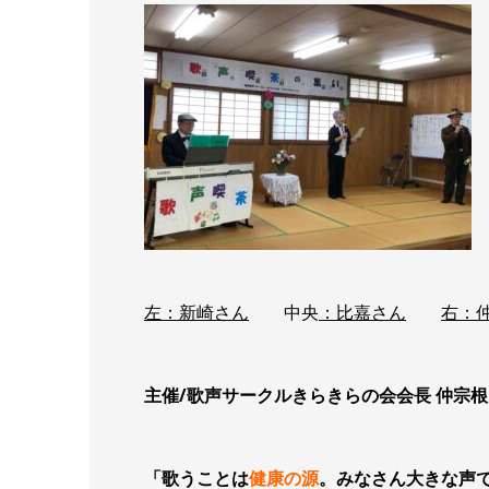
左：新崎さん
中央
：比嘉さん
右：
主催/歌声サークルきらきらの会会長 仲宗
「歌うことは
健康の源
。みなさん大きな声