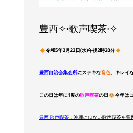
豊西✧˖歌声喫茶˖✧
令和5年2月22日(水)午後2時20分
豊西自治会集会所
にステキな
音色
、
キレイ
この日は年に1度の
歌声喫茶
の日
今年は
豊西 歌声喫茶
：沖縄にはない歌声喫茶を豊