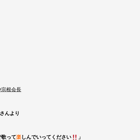
仲宗根会長
根さんより
で歌って
楽
しんでいってください
」