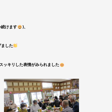
い続けます
)、
げました
にスッキリした表情がみられました