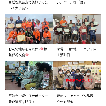
身近な集会所で笑顔いっぱ
シルバー川柳「夏」
い！女子会♡
お花で地域を元気に♪
根
県営上田団地／ミニデイ自
差部花友会
主活動日
平和台で認知症サポーター
豊崎シニアクラブ作品展
養成講座を開催！
今年も開催！