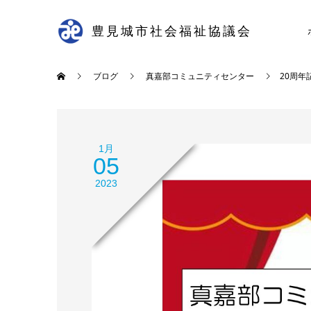
豊見城市社会福祉協議会
ブログ
真嘉部コミュニティセンター
20周
1月
05
2023