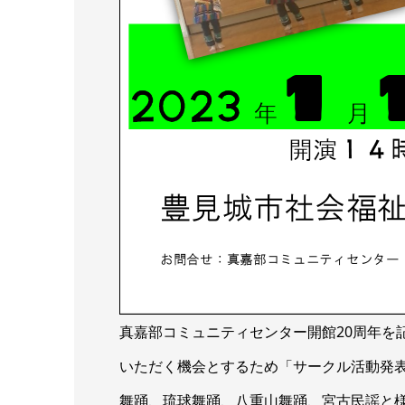
真嘉部コミュニティセンター開館20周年を
いただく機会とするため「サークル活動発
舞踊、琉球舞踊、八重山舞踊、宮古民謡と