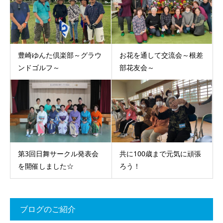
豊崎ゆんた倶楽部～グラウ
お花を通して交流会～根差
ンドゴルフ～
部花友会～
第3回日舞サークル発表会
共に100歳まで元気に頑張
を開催しました☆
ろう！
ブログのご紹介