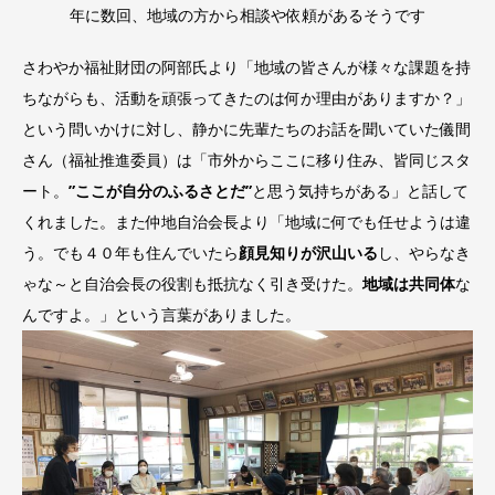
年に数回、地域の方から相談や依頼があるそうです
さわやか福祉財団の阿部氏より「地域の皆さんが様々な課題を持
ちながらも、活動を頑張ってきたのは何か理由がありますか？」
という問いかけに対し、静かに先輩たちのお話を聞いていた儀間
さん（福祉推進委員）は「市外からここに移り住み、皆同じスタ
ート。
”ここが自分のふるさとだ”
と思う気持ちがある」と話して
くれました。また仲地自治会長より「地域に何でも任せようは違
う。でも４０年も住んでいたら
顔見知りが沢山いる
し、やらなき
ゃな～と自治会長の役割も抵抗なく引き受けた。
地域は共同体
な
んですよ。」という言葉がありました。