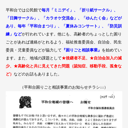
平和台では公民館で
毎月「ミニデイ」、「折り紙サークル」、
「日舞サークル」、「カラオケ交流会」、「ゆんたく会」などが
あり、毎年「平和台まつり」、「夏休みコンサート」、「
防災訓
練」など
が行われています。
他にも、高齢者のちょっとした困り
ごとがあれば連絡がとれるよう、福祉推進委員会、自治会、民生
委員・児童委員などが協力して
『
困りごと相談事業』
を始めてい
ます。また、
地域の課題として
★後継者不足、★自治会加入の減
少、★高齢化と共に見えてきた問題（認知症、移動手段、孤食な
ど）
などのお話もありました。
（平和台困りごと相談事業のお知らせチラシ↓↓）