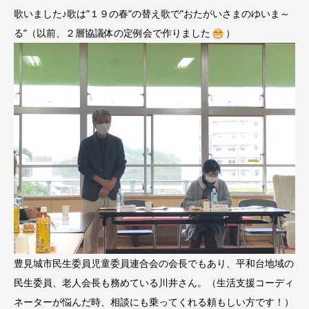
歌いました♪歌は”１９の春”の替え歌で”おたがいさまのゆいま～
る”（以前、２層協議体の定例会で作りました
）
豊見城市民生委員児童委員連合会の会長でもあり、平和台地域の
民生委員、老人会長も務めている川井さん。（生活支援コーディ
ネーターが悩んだ時、相談にも乗ってくれる頼もしい方です！）