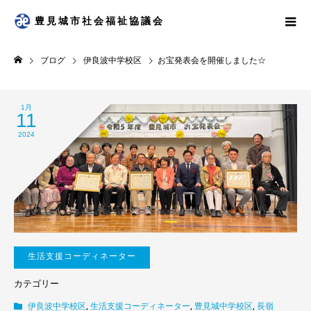
豊見城市社会福祉協議会
ブログ
伊良波中学校区
お宝発表会を開催しました☆
1月
11
2024
生活支援コーディネーター
カテゴリー
伊良波中学校区
,
生活支援コーディネーター
,
豊見城中学校区
,
長嶺