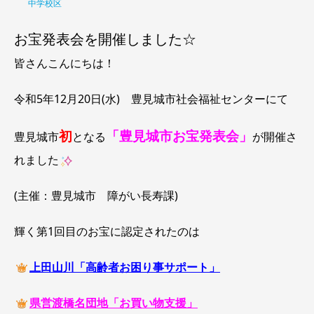
中学校区
お宝発表会を開催しました☆
皆さんこんにちは！
令和5年12月20日(水) 豊見城市社会福祉センターにて
初
「豊見城市お宝発表会」
豊見城市
となる
が開催さ
れました
(主催：豊見城市 障がい長寿課)
輝く第1回目のお宝に認定されたのは
上田山川「高齢者お困り事サポート」
県営渡橋名団地「お買い物支援」