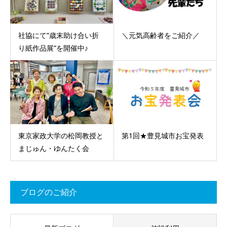
社協にて”歳末助け合い折
＼元気高齢者をご紹介／
り紙作品展”を開催中♪
東京家政大学の松岡教授と
第1回★豊見城市お宝発表
まじゅん・ゆんたく会
ブログのご紹介